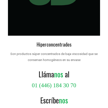
Hiperconcentrados
Son productos súper concentrados de baja viscosidad que se
conservan homogéneos en su envase
Lláma
nos
al
01 (446) 184 30 70
Escríbe
nos