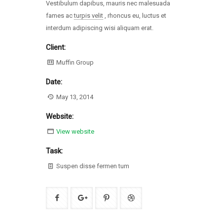
Vestibulum dapibus, mauris nec malesuada
fames ac
turpis velit
, rhoncus eu, luctus et
interdum adipiscing wisi aliquam erat.
Client:
Muffin Group
Date:
May 13, 2014
Website:
View website
Task:
Suspen disse fermen tum